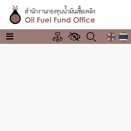
ข้าม
ไป
ยัง
เนื้อหา
หลัก
สำนักงาน
เมนู
กองทุน
เปลี่ยน
การ
น้ำมัน
แสดง
ผล
เชื้อ
เพลิง