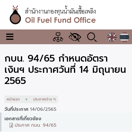
ข้าม
ไป
ยัง
เนื้อหา
หลัก
สำนักงาน
เมนู
กองทุน
เปลี่ยน
การ
น้ำมัน
กบน. 94/65 กำหนดอัตรา
แสดง
ผล
เชื้อ
เงินฯ ประกาศวันที่ 14 มิถุนายน
เพลิง
2565
หน้าแรก
ประกาศต่าง ๆ
วันที่ประกาศ
14/06/2565
เอกสารที่เกี่ยวข้อง
ประกาศ กบน. 94/65