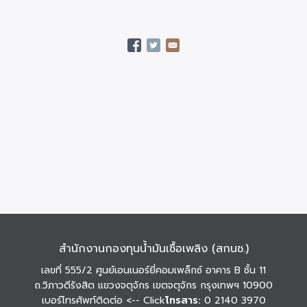
สำนักงานกองทุนน้ำมันเชื้อเพลิง (สกนช.)
เลขที่ 555/2 ศูนย์เอนเนอร์ยี่คอมเพล็กซ์ อาคาร B ชั้น 11
ถ.วิภาวดีรังสิต แขวงจตุจักร เขตจตุจักร กรุงเทพฯ 10900
เบอร์โทรศัพท์ติดต่อ
<-- Click
โทรสาร:
0 2140 3970