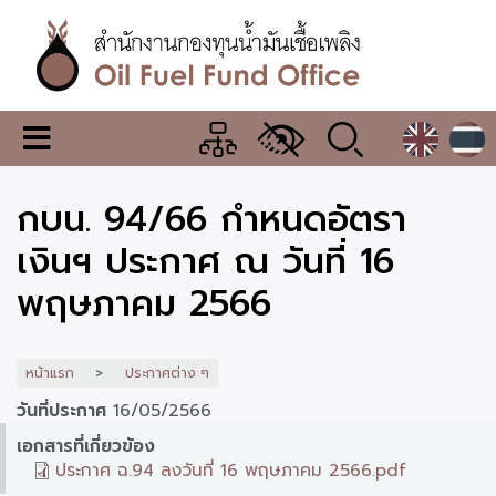
ข้าม
ไป
ยัง
เนื้อหา
หลัก
สำนักงาน
เมนู
กองทุน
เปลี่ยน
การ
น้ำมัน
กบน. 94/66 กำหนดอัตรา
แสดง
ผล
เชื้อ
เงินฯ ประกาศ ณ วันที่ 16
เพลิง
พฤษภาคม 2566
หน้าแรก
ประกาศต่าง ๆ
วันที่ประกาศ
16/05/2566
เอกสารที่เกี่ยวข้อง
ประกาศ ฉ.94 ลงวันที่ 16 พฤษภาคม 2566.pdf