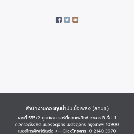
สำนักงานกองทุนน้ำมันเชื้อเพลิง (สกนช.)
เลขที่ 555/2 ศูนย์เอนเนอร์ยี่คอมเพล็กซ์ อาคาร B ชั้น 11
ถ.วิภาวดีรังสิต แขวงจตุจักร เขตจตุจักร กรุงเทพฯ 10900
เบอร์โทรศัพท์ติดต่อ
<-- Click
โทรสาร:
0 2140 3970