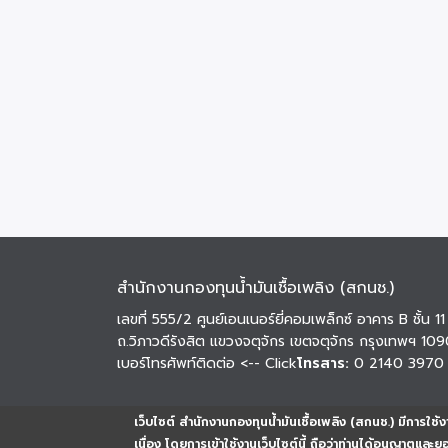
สำนักงานกองทุนน้ำมันเชื้อเพลิง (สกนช.)
เลขที่ 555/2 ศูนย์เอนเนอร์ยี่คอมเพล็กซ์ อาคาร B ชั้น 11
ถ.วิภาวดีรังสิต แขวงจตุจักร เขตจตุจักร กรุงเทพฯ 10
เบอร์โทรศัพท์ติดต่อ
<-- Click
โทรสาร:
0 2140 3970
เว็บไซต์ สำนักงานกองทุนน้ำมันเชื้อเพลิง (สกนช.) มีการใช้งา
เนื่อง โดยการเข้าใช้งานเว็บไซต์นี้ ถือว่าท่านได้อนุญาตและ