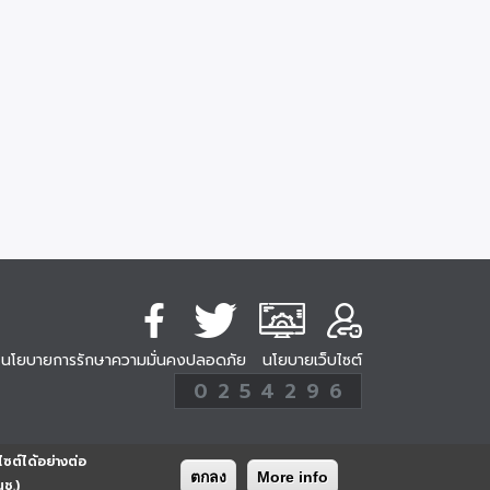
นโยบายการรักษาความมั่นคงปลอดภัย
นโยบายเว็บไซต์
254296
0
2
5
4
2
9
6
Analytic
ครั้ง
ไซต์ได้อย่างต่อ
ตกลง
More info
นช.)