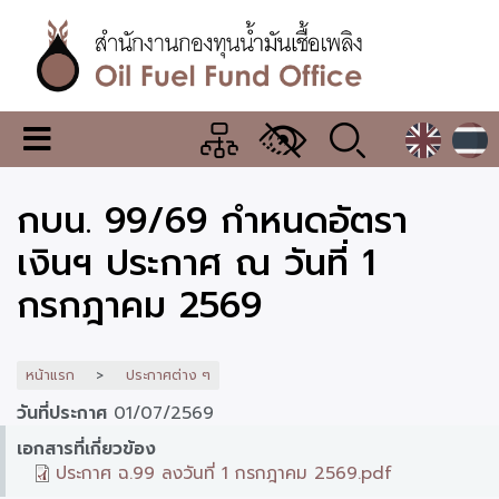
ข้าม
ไป
ยัง
เนื้อหา
หลัก
สำนักงาน
เมนู
กองทุน
เปลี่ยน
การ
น้ำมัน
กบน. 99/69 กำหนดอัตรา
แสดง
ผล
เชื้อ
เงินฯ ประกาศ ณ วันที่ 1
เพลิง
กรกฎาคม 2569
หน้าแรก
ประกาศต่าง ๆ
วันที่ประกาศ
01/07/2569
เอกสารที่เกี่ยวข้อง
ประกาศ ฉ.99 ลงวันที่ 1 กรกฎาคม 2569.pdf