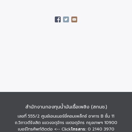
สำนักงานกองทุนน้ำมันเชื้อเพลิง (สกนช.)
เลขที่ 555/2 ศูนย์เอนเนอร์ยี่คอมเพล็กซ์ อาคาร B ชั้น 11
ถ.วิภาวดีรังสิต แขวงจตุจักร เขตจตุจักร กรุงเทพฯ 10900
เบอร์โทรศัพท์ติดต่อ
<-- Click
โทรสาร:
0 2140 3970