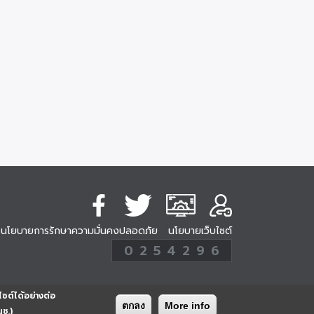
นโยบายการรักษาความมั่นคงปลอดภัย
นโยบายเว็บไซต์
254296
0
2
5
4
2
9
6
Analytic
ครั้ง
ไซต์ได้อย่างต่อ
ตกลง
More info
นช.)