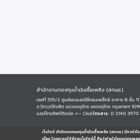
สำนักงานกองทุนน้ำมันเชื้อเพลิง (สกนช.)
เลขที่ 555/2 ศูนย์เอนเนอร์ยี่คอมเพล็กซ์ อาคาร B ชั้น 11
ถ.วิภาวดีรังสิต แขวงจตุจักร เขตจตุจักร กรุงเทพฯ 10
เบอร์โทรศัพท์ติดต่อ
<-- Click
โทรสาร:
0 2140 3970
เว็บไซต์ สำนักงานกองทุนน้ำมันเชื้อเพลิง (สกนช.) มีการใช้งา
เนื่อง โดยการเข้าใช้งานเว็บไซต์นี้ ถือว่าท่านได้อนุญาตและ