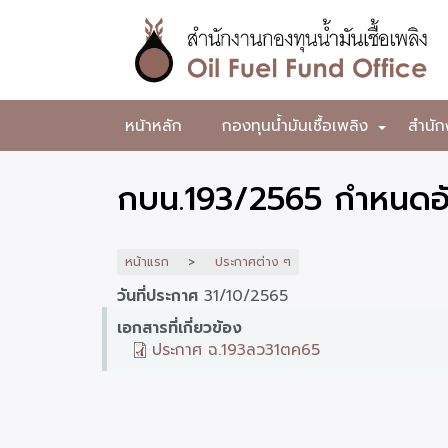
ข้าม
ไป
ยัง
เนื้อหา
หลัก
สำนักงาน
หน้าหลัก
กองทุนน้ำมันเชื้อเพลิง
สำนัก
+
กองทุน
น้ำมัน
กบน.193/2565 กำหนดอัต
เชื้อ
เพลิง
หน้าแรก
ประกาศต่าง ๆ
วันที่ประกาศ
31/10/2565
เอกสารที่เกี่ยวข้อง
ประกาศ ฉ.193ลว31ตค65