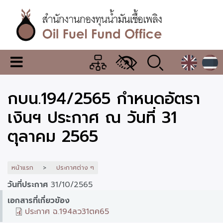
ข้าม
ไป
ยัง
เนื้อหา
หลัก
สำนักงาน
เมนู
กองทุน
เปลี่ยน
การ
น้ำมัน
กบน.194/2565 กำหนดอัตรา
แสดง
ผล
เชื้อ
เงินฯ ประกาศ ณ วันที่ 31
เพลิง
ตุลาคม 2565
หน้าแรก
ประกาศต่าง ๆ
วันที่ประกาศ
31/10/2565
เอกสารที่เกี่ยวข้อง
ประกาศ ฉ.194ลว31ตค65