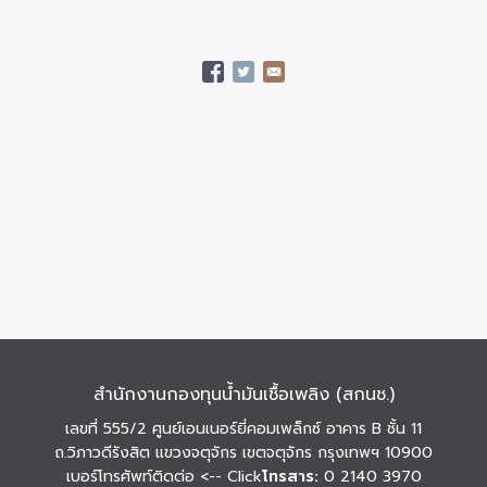
สำนักงานกองทุนน้ำมันเชื้อเพลิง (สกนช.)
เลขที่ 555/2 ศูนย์เอนเนอร์ยี่คอมเพล็กซ์ อาคาร B ชั้น 11
ถ.วิภาวดีรังสิต แขวงจตุจักร เขตจตุจักร กรุงเทพฯ 10900
เบอร์โทรศัพท์ติดต่อ
<-- Click
โทรสาร:
0 2140 3970