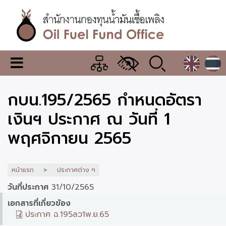
ข้าม
ไป
ยัง
เนื้อหา
หลัก
สำนักงาน
เมนู
กองทุน
เปลี่ยน
การ
น้ำมัน
กบน.195/2565 กำหนดอัตรา
แสดง
ผล
เชื้อ
เงินฯ ประกาศ ณ วันที่ 1
เพลิง
พฤศจิกายน 2565
หน้าแรก
ประกาศต่าง ๆ
วันที่ประกาศ
31/10/2565
เอกสารที่เกี่ยวข้อง
ประกาศ ฉ.195ลว1พ.ย.65