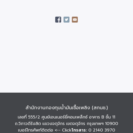
สำนักงานกองทุนน้ำมันเชื้อเพลิง (สกนช.)
เลขที่ 555/2 ศูนย์เอนเนอร์ยี่คอมเพล็กซ์ อาคาร B ชั้น 11
ถ.วิภาวดีรังสิต แขวงจตุจักร เขตจตุจักร กรุงเทพฯ 10900
เบอร์โทรศัพท์ติดต่อ
<-- Click
โทรสาร:
0 2140 3970