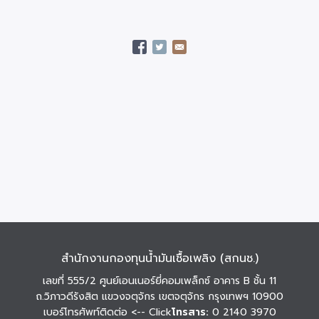
สำนักงานกองทุนน้ำมันเชื้อเพลิง (สกนช.)
เลขที่ 555/2 ศูนย์เอนเนอร์ยี่คอมเพล็กซ์ อาคาร B ชั้น 11
ถ.วิภาวดีรังสิต แขวงจตุจักร เขตจตุจักร กรุงเทพฯ 10900
เบอร์โทรศัพท์ติดต่อ
<-- Click
โทรสาร:
0 2140 3970