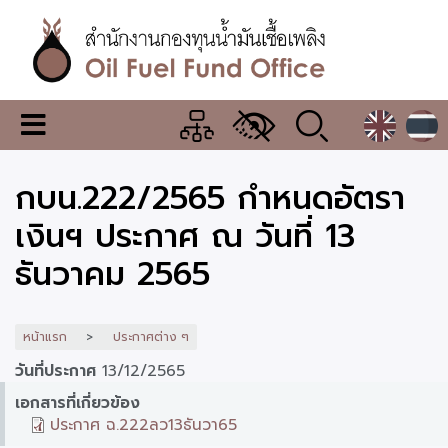
ข้าม
ไป
ยัง
เนื้อหา
หลัก
สำนักงาน
เมนู
กองทุน
เปลี่ยน
การ
น้ำมัน
กบน.222/2565 กำหนดอัตรา
แสดง
ผล
เชื้อ
เงินฯ ประกาศ ณ วันที่ 13
เพลิง
ธันวาคม 2565
หน้าแรก
ประกาศต่าง ๆ
วันที่ประกาศ
13/12/2565
เอกสารที่เกี่ยวข้อง
ประกาศ ฉ.222ลว13ธันวา65