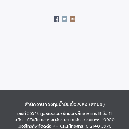
สำนักงานกองทุนน้ำมันเชื้อเพลิง (สกนช.)
เลขที่ 555/2 ศูนย์เอนเนอร์ยี่คอมเพล็กซ์ อาคาร B ชั้น 11
ถ.วิภาวดีรังสิต แขวงจตุจักร เขตจตุจักร กรุงเทพฯ 10900
เบอร์โทรศัพท์ติดต่อ
<-- Click
โทรสาร:
0 2140 3970