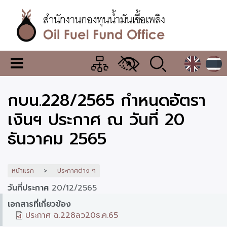
ข้าม
ไป
ยัง
เนื้อหา
หลัก
สำนักงาน
เมนู
กองทุน
เปลี่ยน
การ
น้ำมัน
กบน.228/2565 กำหนดอัตรา
แสดง
ผล
เชื้อ
เงินฯ ประกาศ ณ วันที่ 20
เพลิง
ธันวาคม 2565
หน้าแรก
ประกาศต่าง ๆ
วันที่ประกาศ
20/12/2565
เอกสารที่เกี่ยวข้อง
ประกาศ ฉ.228ลว20ธ.ค.65