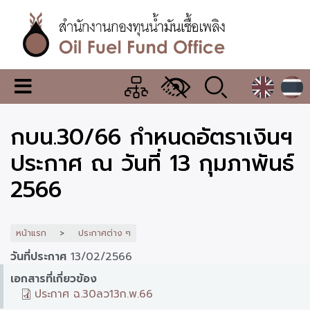
ข้าม
ไป
ยัง
เนื้อหา
หลัก
สำนักงาน
เมนู
กองทุน
เปลี่ยน
การ
น้ำมัน
กบน.30/66 กำหนดอัตราเงินฯ
แสดง
ผล
เชื้อ
ประกาศ ณ วันที่ 13 กุมภาพันธ์
เพลิง
2566
หน้าแรก
ประกาศต่าง ๆ
วันที่ประกาศ
13/02/2566
เอกสารที่เกี่ยวข้อง
ประกาศ ฉ.30ลว13ก.พ.66