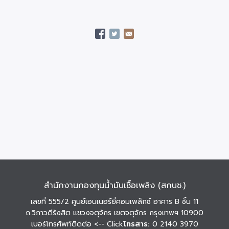
สำนักงานกองทุนน้ำมันเชื้อเพลิง (สกนช.)
เลขที่ 555/2 ศูนย์เอนเนอร์ยี่คอมเพล็กซ์ อาคาร B ชั้น 11
ถ.วิภาวดีรังสิต แขวงจตุจักร เขตจตุจักร กรุงเทพฯ 10900
เบอร์โทรศัพท์ติดต่อ
<-- Click
โทรสาร:
0 2140 3970