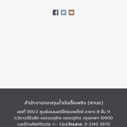
สำนักงานกองทุนน้ำมันเชื้อเพลิง (สกนช.)
เลขที่ 555/2 ศูนย์เอนเนอร์ยี่คอมเพล็กซ์ อาคาร B ชั้น 11
ถ.วิภาวดีรังสิต แขวงจตุจักร เขตจตุจักร กรุงเทพฯ 10900
เบอร์โทรศัพท์ติดต่อ
<-- Click
โทรสาร:
0 2140 3970