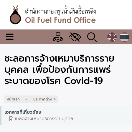
ข้าม
ไป
ยัง
เนื้อหา
หลัก
สำนักงาน
เมนู
กองทุน
เปลี่ยน
การ
น้ำมัน
ชะลอการจ้างเหมาบริการราย
แสดง
ผล
เชื้อ
บุคคล เพื่อป้องกันการแพร่
เพลิง
ระบาดของโรค Covid-19
หน้าแรก
ประกาศต่าง ๆ
เอกสารที่เกี่ยวข้อง
ชะลอจ้างเหมาบริการรายบุคคล