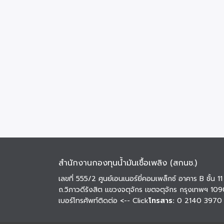
สำนักงานกองทุนน้ำมันเชื้อเพลิง (สกนช.)
เลขที่ 555/2 ศูนย์เอนเนอร์ยี่คอมเพล็กซ์ อาคาร B ชั้น 11
ถ.วิภาวดีรังสิต แขวงจตุจักร เขตจตุจักร กรุงเทพฯ 10
เบอร์โทรศัพท์ติดต่อ
<-- Click
โทรสาร:
0 2140 3970