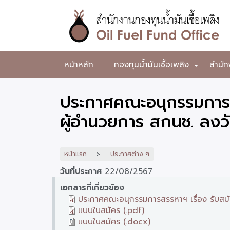
ข้าม
ไป
ยัง
เนื้อหา
หลัก
สำนักงาน
หน้าหลัก
กองทุนน้ำมันเชื้อเพลิง
สำนัก
+
กองทุน
น้ำมัน
ประกาศคณะอนุกรรมการสร
เชื้อ
ผู้อำนวยการ สกนช. ลงวัน
เพลิง
หน้าแรก
ประกาศต่าง ๆ
วันที่ประกาศ
22/08/2567
เอกสารที่เกี่ยวข้อง
ประกาศคณะอนุกรรมการสรรหาฯ เรื่อง รับสมัค
แบบใบสมัคร (.pdf)
แบบใบสมัคร (.docx)