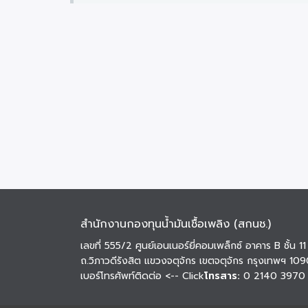
สำนักงานกองทุนน้ำมันเชื้อเพลิง (สกนช.)
เลขที่ 555/2 ศูนย์เอนเนอร์ยี่คอมเพล็กซ์ อาคาร B ชั้น 11
ถ.วิภาวดีรังสิต แขวงจตุจักร เขตจตุจักร กรุงเทพฯ 10
เบอร์โทรศัพท์ติดต่อ
<-- Click
โทรสาร:
0 2140 3970