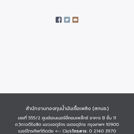
สำนักงานกองทุนน้ำมันเชื้อเพลิง (สกนช.)
เลขที่ 555/2 ศูนย์เอนเนอร์ยี่คอมเพล็กซ์ อาคาร B ชั้น 11
ถ.วิภาวดีรังสิต แขวงจตุจักร เขตจตุจักร กรุงเทพฯ 10900
เบอร์โทรศัพท์ติดต่อ
<-- Click
โทรสาร:
0 2140 3970