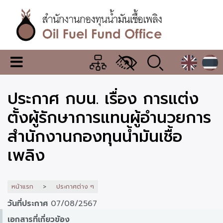
ข้าม
ไป
ยัง
เนื้อหา
หลัก
สำนักงาน
เมนู
กองทุน
เปลี่ยน
การ
น้ำมัน
ประกาศ กบน. เรื่อง การแต่ง
แสดง
ผล
เชื้อ
ตั้งผู้รักษาการแทนผู้อำนวยการ
เพลิง
สำนักงานกองทุนน้ำมันเชื้อ
เพลิง
หน้าแรก
ประกาศต่าง ๆ
วันที่ประกาศ
07/08/2567
เอกสารที่เกี่ยวข้อง