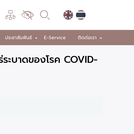
เมนู
เปลี่ยน
การ
แสดง
ประชาสัมพันธ์
E-Service
ติดต่อเรา
+
+
+
ผล
พร่ระบาดของโรค COVID-