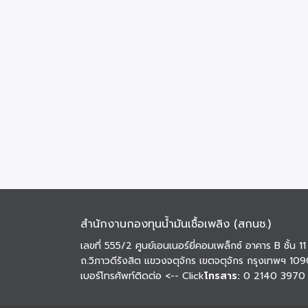
สำนักงานกองทุนน้ำมันเชื้อเพลิง (สกนช.)
เลขที่ 555/2 ศูนย์เอนเนอร์ยี่คอมเพล็กซ์ อาคาร B ชั้น 11
ถ.วิภาวดีรังสิต แขวงจตุจักร เขตจตุจักร กรุงเทพฯ 10
เบอร์โทรศัพท์ติดต่อ
<-- Click
โทรสาร:
0 2140 3970