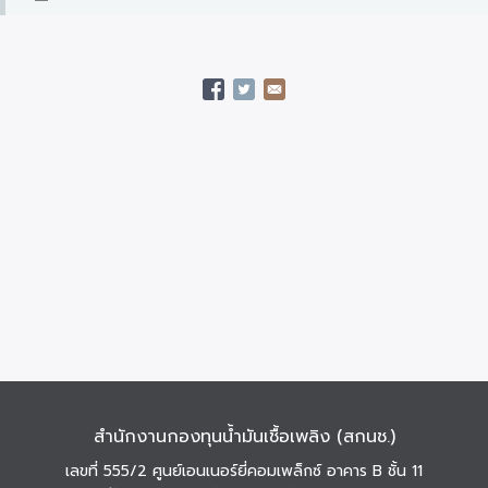
สำนักงานกองทุนน้ำมันเชื้อเพลิง (สกนช.)
เลขที่ 555/2 ศูนย์เอนเนอร์ยี่คอมเพล็กซ์ อาคาร B ชั้น 11