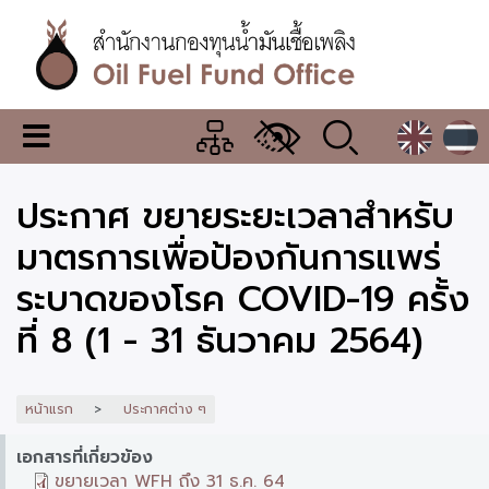
ข้าม
ไป
ยัง
เนื้อหา
หลัก
สำนักงาน
เมนู
กองทุน
เปลี่ยน
การ
น้ำมัน
ประกาศ ขยายระยะเวลาสำหรับ
แสดง
ผล
เชื้อ
มาตรการเพื่อป้องกันการแพร่
เพลิง
ระบาดของโรค COVID-19 ครั้ง
ที่ 8 (1 - 31 ธันวาคม 2564)
หน้าแรก
ประกาศต่าง ๆ
เอกสารที่เกี่ยวข้อง
ขยายเวลา WFH ถึง 31 ธ.ค. 64