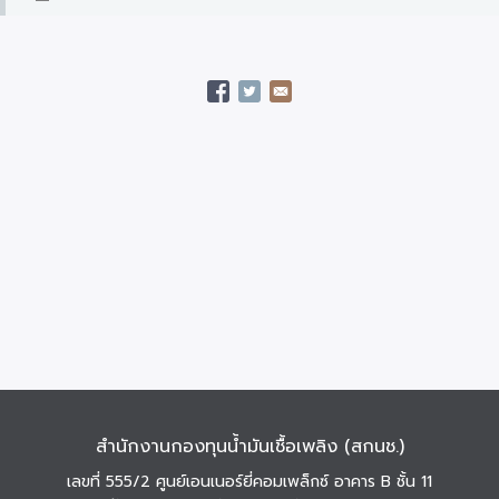
สำนักงานกองทุนน้ำมันเชื้อเพลิง (สกนช.)
เลขที่ 555/2 ศูนย์เอนเนอร์ยี่คอมเพล็กซ์ อาคาร B ชั้น 11