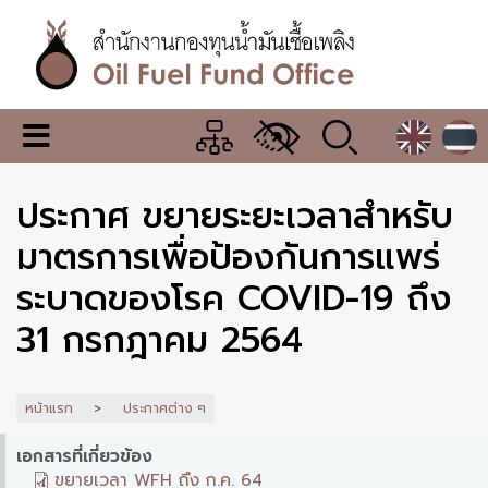
ข้าม
ไป
ยัง
เนื้อหา
หลัก
สำนักงาน
เมนู
กองทุน
เปลี่ยน
การ
น้ำมัน
ประกาศ ขยายระยะเวลาสำหรับ
แสดง
ผล
เชื้อ
มาตรการเพื่อป้องกันการแพร่
เพลิง
ระบาดของโรค COVID-19 ถึง
31 กรกฎาคม 2564
หน้าแรก
ประกาศต่าง ๆ
เอกสารที่เกี่ยวข้อง
ขยายเวลา WFH ถึง ก.ค. 64