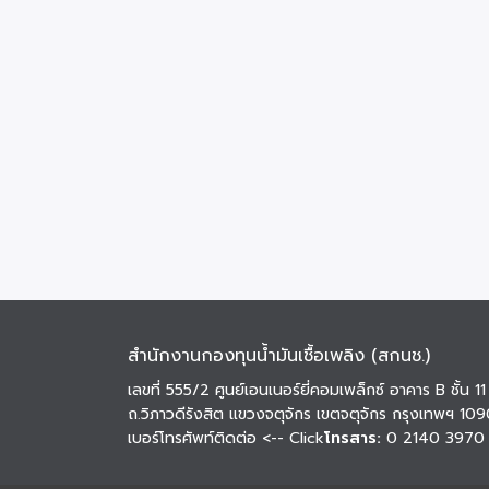
สำนักงานกองทุนน้ำมันเชื้อเพลิง (สกนช.)
เลขที่ 555/2 ศูนย์เอนเนอร์ยี่คอมเพล็กซ์ อาคาร B ชั้น 11
ถ.วิภาวดีรังสิต แขวงจตุจักร เขตจตุจักร กรุงเทพฯ 10
เบอร์โทรศัพท์ติดต่อ
<-- Click
โทรสาร:
0 2140 3970