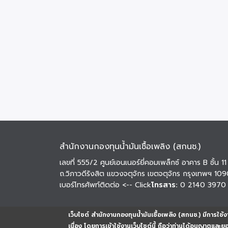
สำนักงานกองทุนน้ำมันเชื้อเพลิง (สกนช.)
เลขที่ 555/2 ศูนย์เอนเนอร์ยี่คอมเพล็กซ์ อาคาร B ชั้น 11
ถ.วิภาวดีรังสิต แขวงจตุจักร เขตจตุจักร กรุงเทพฯ 10
เบอร์โทรศัพท์ติดต่อ
<-- Click
โทรสาร:
0 2140 3970
เว็บไซต์ สำนักงานกองทุนน้ำมันเชื้อเพลิง (สกนช.) มีการใช้งา
เนื่อง โดยการเข้าใช้งานเว็บไซต์นี้ ถือว่าท่านได้อนุญาตและ