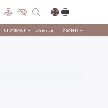
เมนู
เปลี่ยน
การ
แสดง
ประชาสัมพันธ์
E-Service
ติดต่อเรา
+
+
+
ผล