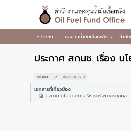
ข้าม
ไป
ยัง
เนื้อหา
หลัก
สำนักงาน
หน้าหลัก
กองทุนน้ำมันเชื้อเพลิง
สำนัก
+
กองทุน
น้ำมัน
ประกาศ สกนช. เรื่อง น
เชื้อ
เพลิง
หน้าแรก
ประกาศต่าง ๆ
เอกสารที่เกี่ยวข้อง
ประกาศ นโยบายการบริหารทรัพยากรบุคคล