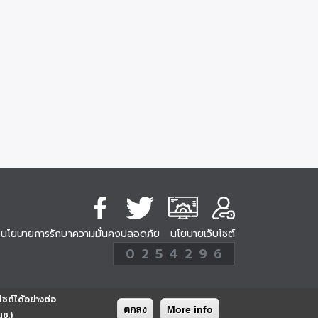
นโยบายการรักษาความมั่นคงปลอดภัย
นโยบายเว็บไซต์
254296
0
2
5
4
2
9
6
Analytic
ครั้ง
ไซต์ได้อย่างต่อ
ตกลง
More info
นช.)