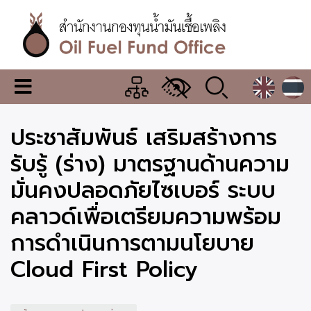
ข้าม
ไป
ยัง
เนื้อหา
หลัก
สำนักงาน
เมนู
กองทุน
เปลี่ยน
การ
น้ำมัน
ประชาสัมพันธ์ เสริมสร้างการ
แสดง
ผล
เชื้อ
รับรู้ (ร่าง) มาตรฐานด้านความ
เพลิง
มั่นคงปลอดภัยไซเบอร์ ระบบ
คลาวด์เพื่อเตรียมความพร้อม
การดำเนินการตามนโยบาย
Cloud First Policy