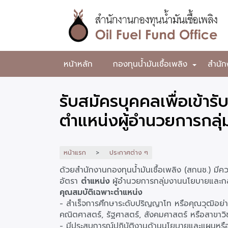
ข้าม
ไป
ยัง
เนื้อหา
หลัก
สำนักงาน
หน้าหลัก
กองทุนน้ำมันเชื้อเพลิง
สำนัก
+
กองทุน
น้ำมัน
รับสมัครบุคคลเพื่อเข้ารั
เชื้อ
ตำแหน่งผู้อำนวยการกลุ
เพลิง
หน้าแรก
ประกาศต่าง ๆ
ด้วยสำนักงานกองทุนน้ำมันเชื้อเพลิง (สกนช.) มีคว
อัตรา
ตำแหน่ง
ผู้อำนวยการกลุ่มงานนโยบายและก
คุณสมบัติเฉพาะตำแหน่ง
- สำเร็จการศึกษาระดับปริญญาโท หรือคุณวุฒิอย่างอ
คณิตศาสตร์, รัฐศาสตร์, สังคมศาสตร์ หรือสาขาวิชา
- มีประสบการณ์ปฏิบัติงานด้านนโยบายและแผนหรืองาน