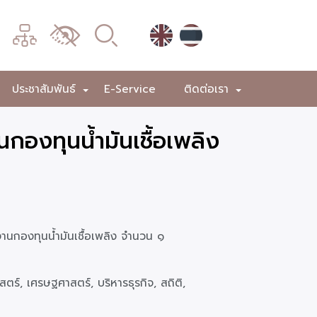
เมนู
เปลี่ยน
การ
แสดง
ประชาสัมพันธ์
E-Service
ติดต่อเรา
+
+
+
ผล
านกองทุนน้ำมันเชื้อเพลิง
กงานกองทุนน้ำมันเชื้อเพลิง จำนวน ๑
ตร์, เศรษฐศาสตร์, บริหารธุรกิจ, สถิติ,