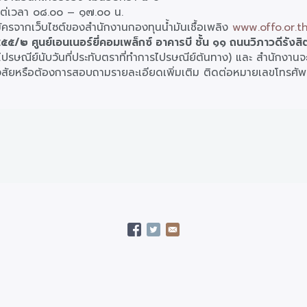
้งแต่เวลา ๐๘.๐๐ – ๑๗.๐๐ น.
มัครจากเว็บไซต์ของสำนักงานกองทุนน้ำมันเชื้อเพลิง
www.offo.or.th
 ๕๕๕/๒ ศูนย์เอนเนอร์ยี่คอมเพล็กซ์ อาคารบี ชั้น ๑๑ ถนนวิภาวดีรั
ปรษณีย์นับวันที่ประทับตราที่ทำการไปรษณีย์ต้นทาง) และ สำนักงานจะด
อสงสัยหรือต้องการสอบถามรายละเอียดเพิ่มเติม ติดต่อหมายเลขโทรศัพ