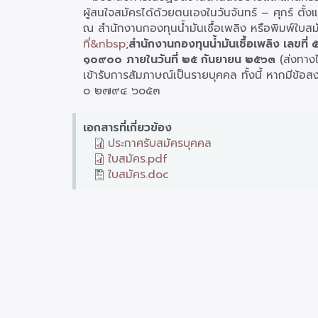
ผู้สนใจสมัครได้ด้วยตนเองในวันจันทร์ – ศุกร์ ตั
ณ สำนักงานกองทุนน้ำมันเชื้อเพลิง หรือพิมพ์ใบส
ที่&nbsp
;
สำนักงานกองทุนน้ำมันเชื้อเพลิง เลขที่
๑๐๙๐๐
ภายในวันที่ ๒๕
กันยายน ๒๕๖๓
(ส่งทางไ
เข้ารับการสัมภาษณ์เป็นรายบุคคล ทั้งนี้ หากมีข้
๐ ๒๗๙๔ ๖๐๕๓
เอกสารที่เกี่ยวข้อง
ประกาศรับสมัครบุคคล
ใบสมัคร.pdf
ใบสมัคร.doc