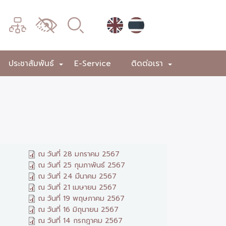
เมนู
เปลี่ยน
การ
แสดง
ประชาสัมพันธ์
E-Service
ติดต่อเรา
+
+
+
ผล
ณ วันที่ 28 มกราคม 2567
ณ วันที่ 25 กุมภาพันธ์ 2567
ณ วันที่ 24 มีนาคม 2567
ณ วันที่ 21 เมษายน 2567
ณ วันที่ 19 พฤษภาคม 2567
ณ วันที่ 16 มิถุนายน 2567
ณ วันที่ 14 กรกฎาคม 2567