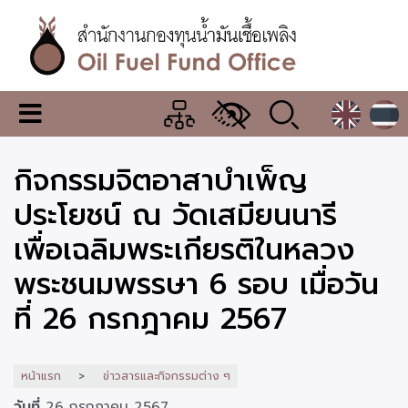
ข้าม
ไป
ยัง
เนื้อหา
หลัก
สำนักงาน
เมนู
กองทุน
เปลี่ยน
การ
น้ำมัน
กิจกรรมจิตอาสาบำเพ็ญ
แสดง
ผล
เชื้อ
ประโยชน์ ณ วัดเสมียนนารี
เพลิง
เพื่อเฉลิมพระเกียรติในหลวง
พระชนมพรรษา 6 รอบ เมื่อวัน
ที่ 26 กรกฎาคม 2567
หน้าแรก
ข่าวสารและกิจกรรมต่าง ๆ
วันที่
26 กรกฎาคม 2567