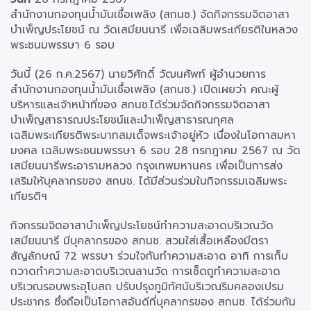
สำนักงานกองทุนน้ำมันเชื้อเพลิง (สกนช.) จัดกิจกรรมจิตอาสา
บำเพ็ญประโยชน์ ณ วัดเสมียนนารี เพื่อเฉลิมพระเกียรติในหลวง
พระชนมพรรษา 6 รอบ
วันนี้ (26 ก.ค.2567) นายวิศักดิ์ วัฒนศัพท์ ผู้อำนวยการ
สำนักงานกองทุนน้ำมันเชื้อเพลิง (สกนช.) เปิดเผยว่า คณะผู้
บริหารและเจ้าหน้าที่ของ สกนช.ได้ร่วมจัดกิจกรรมจิตอาสา
บำเพ็ญสาธารณประโยชน์และบำเพ็ญสาธารณกุศล
เฉลิมพระเกียรติพระบาทสมเด็จพระเจ้าอยู่หัว เนื่องในโอกาสมหา
มงคล เฉลิมพระชนมพรรษา 6 รอบ 28 กรกฎาคม 2567 ณ วัด
เสมียนนารีพระอารามหลวง กรุงเทพมหานคร เพื่อเป็นการส่ง
เสริมให้บุคลากรของ สกนช. ได้มีส่วนร่วมในกิจกรรมเฉลิมพระ
เกียรติฯ
กิจกรรมจิตอาสาบำเพ็ญประโยชน์ทำความสะอาดบริเวณวัด
เสมียนนารี มีบุคลากรของ สกนช. สวมใส่เสื้อเหลืองมีตรา
สัญลักษณ์ 72 พรรษา ร่วมใจกันทำความสะอาด อาทิ การเก็บ
กวาดทำความสะอาดบริเวณลานวัด การเช็ดถูทำความสะอาด
บริเวณรอบพระอุโบสถ ปรับปรุงภูมิทัศน์บริเวณริมคลองเปรม
ประชากร ซึ่งถือเป็นโอกาสอันดีที่บุคลากรของ สกนช. ได้ร่วมกัน