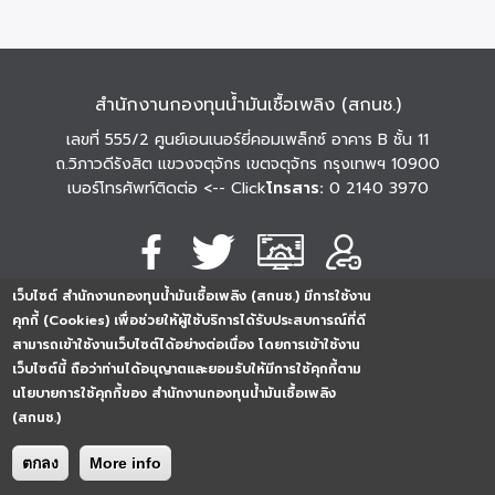
สำนักงานกองทุนน้ำมันเชื้อเพลิง (สกนช.)
เลขที่ 555/2 ศูนย์เอนเนอร์ยี่คอมเพล็กซ์ อาคาร B ชั้น 11
ถ.วิภาวดีรังสิต แขวงจตุจักร เขตจตุจักร กรุงเทพฯ 10900
เบอร์โทรศัพท์ติดต่อ
<-- Click
โทรสาร:
0 2140 3970
เว็บไซต์ สำนักงานกองทุนน้ำมันเชื้อเพลิง (สกนช.) มีการใช้งาน
นโยบายการคุ้มครอง
นโยบายการรักษาความ
นโยบาย
คุกกี้ (Cookies) เพื่อช่วยให้ผู้ใช้บริการได้รับประสบการณ์ที่ดี
ข้อมูลส่วนบุคคล
มั่นคงปลอดภัย
เว็บไซต์
สามารถเข้าใช้งานเว็บไซต์ได้อย่างต่อเนื่อง โดยการเข้าใช้งาน
254296
0
2
5
4
2
9
6
Analytics
เว็บไซต์นี้ ถือว่าท่านได้อนุญาตและยอมรับให้มีการใช้คุกกี้ตาม
ครั้ง
นโยบายการใช้คุกกี้ของ สำนักงานกองทุนน้ำมันเชื้อเพลิง
(สกนช.)
ตกลง
More info
Copyright © 2026. All rights reserved.