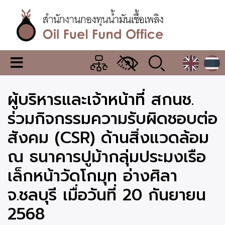
ข้าม
ไป
ยัง
เนื้อหา
หลัก
สำนักงาน
เมนู
กองทุน
เปลี่ยน
การ
น้ำมัน
ผู้บริหารและเจ้าหน้าที่ สกนช.
แสดง
ผล
เชื้อ
ร่วมกิจกรรมความรับผิดชอบต่อ
เพลิง
สังคม (CSR) ด้านสิ่งแวดล้อม
ณ ธนาคารปูม้ากลุ่มประมงเรือ
เล็กหน้าวัดโกมุท อ่างศิลา
จ.ชลบุรี เมื่อวันที่ 20 กันยายน
2568