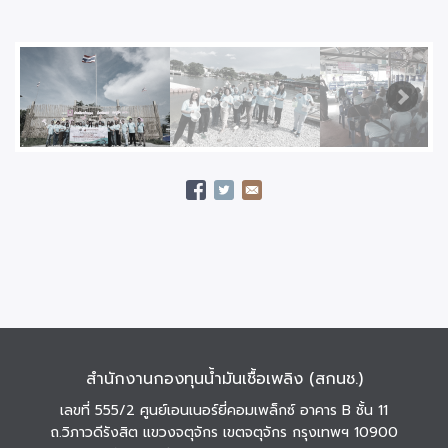
สำนักงานกองทุนน้ำมันเชื้อเพลิง (สกนช.)
เลขที่ 555/2 ศูนย์เอนเนอร์ยี่คอมเพล็กซ์ อาคาร B ชั้น 11
ถ.วิภาวดีรังสิต แขวงจตุจักร เขตจตุจักร กรุงเทพฯ 10900