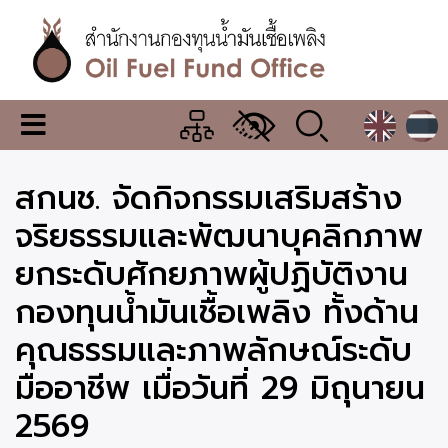
ข้าม
ไป
ยัง
เนื้อหา
หลัก
สำนักงาน
เมนู
กองทุน
เปลี่ยน
การ
น้ำมัน
สกนช. จัดกิจกรรมเสริมสร้าง
แสดง
ผล
เชื้อ
จริยธรรมและพัฒนาบุคลิกภาพ
เพลิง
ยกระดับศักยภาพผู้ปฏิบัติงาน
กองทุนน้ำมันเชื้อเพลิง ทั้งด้าน
คุณธรรมและภาพลักษณ์ระดับ
มืออาชีพ เมื่อวันที่ 29 มิถุนายน
2569