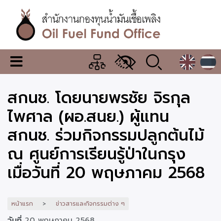
ข้าม
ไป
ยัง
เนื้อหา
หลัก
สำนักงาน
เมนู
กองทุน
เปลี่ยน
การ
น้ำมัน
สกนช. โดยนายพรชัย จิรกุล
แสดง
ผล
เชื้อ
ไพศาล (ผอ.สนย.) ผู้แทน
เพลิง
สกนช. ร่วมกิจกรรมปลูกต้นไม้
ณ ศูนย์การเรียนรู้ป่าในกรุง
เมื่อวันที่ 20 พฤษภาคม 2568
หน้าแรก
ข่าวสารและกิจกรรมต่าง ๆ
วันที่
20 พฤษภาคม 2568