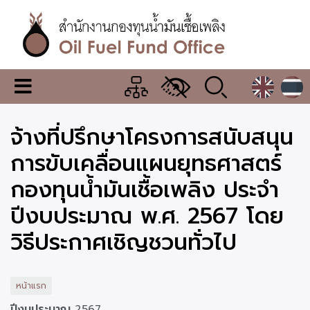
ข้าม
ไป
ยัง
เนื้อหา
หลัก
สำนักงาน
เมนู
กองทุน
เปลี่ยน
การ
น้ำมัน
จ้างที่ปรึกษาโครงการสนับสนุน
แสดง
ผล
เชื้อ
การขับเคลื่อนแผนยุทธศาสตร์
เพลิง
กองทุนน้ำมันเชื้อเพลิง ประจำ
ปีงบประมาณ พ.ศ. 2567 โดย
วิธีประกาศเชิญชวนทั่วไป
หน้าแรก
ปีงบประมาณ
2567