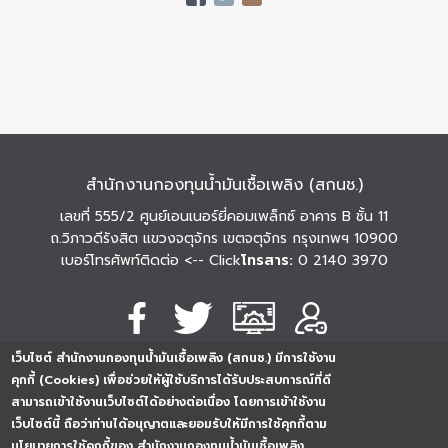
สำนักงานกองทุนน้ำมันเชื้อเพลิง (สกนช.)
เลขที่ 555/2 ศูนย์เอนเนอร์ยี่คอมเพล็กซ์ อาคาร B ชั้น 11
ถ.วิภาวดีรังสิต แขวงจตุจักร เขตจตุจักร กรุงเทพฯ 10900
เบอร์โทรศัพท์ติดต่อ
<-- Click
โทรสาร:
0 2140 3970
เว็บไซต์ สำนักงานกองทุนน้ำมันเชื้อเพลิง (สกนช.) มีการใช้งาน
นโยบายการคุ้มครอง
นโยบายการรักษาความ
นโยบาย
คุกกี้ (Cookies) เพื่อช่วยให้ผู้ใช้บริการได้รับประสบการณ์ที่ดี
ข้อมูลส่วนบุคคล
มั่นคงปลอดภัย
เว็บไซต์
สามารถเข้าใช้งานเว็บไซต์ได้อย่างต่อเนื่อง โดยการเข้าใช้งาน
254296
0
2
5
4
2
9
6
Analytics
เว็บไซต์นี้ ถือว่าท่านได้อนุญาตและยอมรับให้มีการใช้คุกกี้ตาม
ครั้ง
นโยบายการใช้คุกกี้ของ สำนักงานกองทุนน้ำมันเชื้อเพลิง