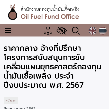
ข้าม
ไป
ยัง
เนื้อหา
หลัก
สำนักงาน
เมนู
กองทุน
เปลี่ยน
การ
น้ำมัน
ราคากลาง จ้างที่ปรึกษา
แสดง
ผล
เชื้อ
โครงการสนับสนุนการขับ
เพลิง
เคลื่อนแผนยุทธศาสตร์กองทุน
น้ำมันเชื้อเพลิง ประจำ
ปีงบประมาณ พ.ศ. 2567
หน้าแรก
ปีงบประมาณ
2567