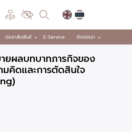
เมนู
เปลี่ยน
การ
แสดง
ประชาสัมพันธ์
E-Service
ติดต่อเรา
+
+
+
ผล
ขยายผลบทบาทภารกิจของ
ความคิดและการตัดสินใจ
ing)