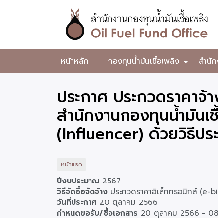
ข้าม
ไป
ยัง
เนื้อหา
หลัก
สำนักงาน
หน้าหลัก
กองทุนน้ำมันเชื้อเพลิง
สำนัก
+
กองทุน
น้ำมัน
ประกาศ ประกวดราคาจ้า
เชื้อ
สำนักงานกองทุนน้ำมันเชื
เพลิง
(Influencer) ด้วยวิธีป
หน้าแรก
ปีงบประมาณ
2567
วิธีจัดซื้อจัดจ้าง
ประกวดราคาอิเล็กทรอนิกส์ (e-b
วันที่ประกาศ
20 ตุลาคม 2566
กำหนดขอรับ/ซื้อเอกสาร
20 ตุลาคม 2566
-
08