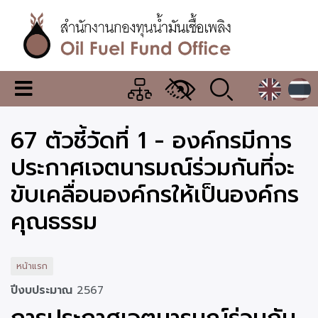
ข้าม
ไป
ยัง
เนื้อหา
หลัก
สำนักงาน
เมนู
กองทุน
เปลี่ยน
การ
น้ำมัน
67 ตัวชี้วัดที่ 1 - องค์กรมีการ
แสดง
ผล
เชื้อ
ประกาศเจตนารมณ์ร่วมกันที่จะ
เพลิง
ขับเคลื่อนองค์กรให้เป็นองค์กร
คุณธรรม
หน้าแรก
ปีงบประมาณ
2567