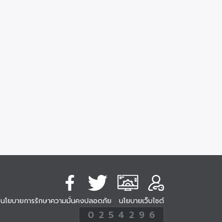
นโยบายการรักษาความมั่นคงปลอดภัย
นโยบายเว็บไซต์
254296
0
2
5
4
2
9
6
Analytic