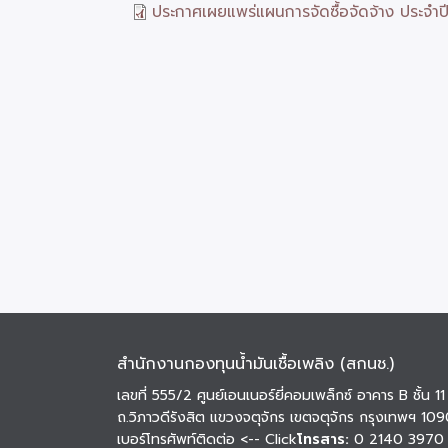
ประกาศเผยแพร่แผนการจัดซื้อจัดจ้าง ประจำ
สำนักงานกองทุนน้ำมันเชื้อเพลิง (สกนช.)
เลขที่ 555/2 ศูนย์เอนเนอร์ยี่คอมเพล็กซ์ อาคาร B ชั้น 11
ถ.วิภาวดีรังสิต แขวงจตุจักร เขตจตุจักร กรุงเทพฯ 10
เบอร์โทรศัพท์ติดต่อ
<-- Click
โทรสาร:
0 2140 3970