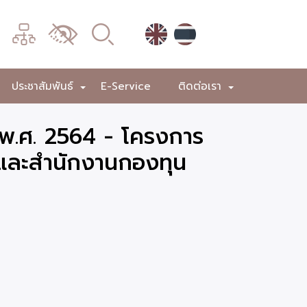
เมนู
เปลี่ยน
การ
แสดง
ประชาสัมพันธ์
E-Service
ติดต่อเรา
+
+
+
ผล
 พ.ศ. 2564 - โครงการ
และสำนักงานกองทุน