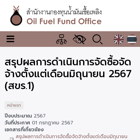
ข้าม
ไป
ยัง
เนื้อหา
หลัก
สำนักงาน
เมนู
กองทุน
เปลี่ยน
การ
น้ำมัน
สรุปผลการดำเนินการจัดซื้อจัด
แสดง
ผล
เชื้อ
จ้างตั้งแต่เดือนมิถุนายน 2567
เพลิง
(สขร.1)
หน้าแรก
ปีงบประมาณ
2567
วันที่ประกาศ
01 กรกฎาคม 2567
เอกสารที่เกี่ยวข้อง
สรุปผลการดำเนินการจัดซื้อจัดจ้างตั้งแต่เดือนมิถุนายน