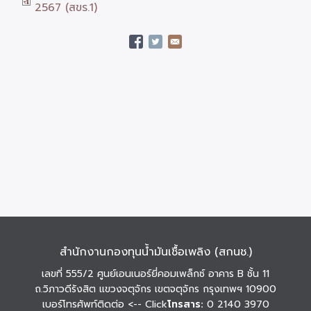
2567 (สขร.1)
สำนักงานกองทุนน้ำมันเชื้อเพลิง (สกนช.)
เลขที่ 555/2 ศูนย์เอนเนอร์ยี่คอมเพล็กซ์ อาคาร B ชั้น 11
ถ.วิภาวดีรังสิต แขวงจตุจักร เขตจตุจักร กรุงเทพฯ 10900
เบอร์โทรศัพท์ติดต่อ
<-- Click
โทรสาร:
0 2140 3970