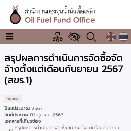
ข้าม
ไป
ยัง
เนื้อหา
หลัก
สำนักงาน
เมนู
กองทุน
เปลี่ยน
การ
น้ำมัน
สรุปผลการดำเนินการจัดซื้อจัด
แสดง
ผล
เชื้อ
จ้างตั้งแต่เดือนกันยายน 2567
เพลิง
(สขร.1)
หน้าแรก
ปีงบประมาณ
2567
วันที่ประกาศ
01 ตุลาคม 2567
เอกสารที่เกี่ยวข้อง
สรุปผลการดำเนินการจัดซื้อจัดจ้างตั้งแต่เดือนกันยายน