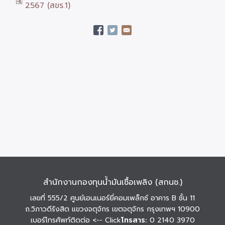
2567 (สขร.1)
สำนักงานกองทุนน้ำมันเชื้อเพลิง (สกนช.)
เลขที่ 555/2 ศูนย์เอนเนอร์ยี่คอมเพล็กซ์ อาคาร B ชั้น 11
ถ.วิภาวดีรังสิต แขวงจตุจักร เขตจตุจักร กรุงเทพฯ 10900
เบอร์โทรศัพท์ติดต่อ
<-- Click
โทรสาร:
0 2140 3970