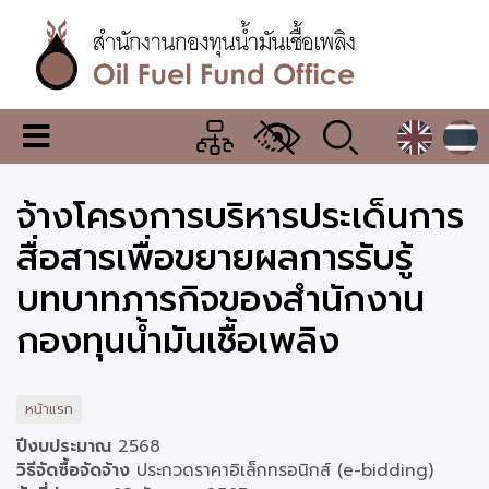
ข้าม
ไป
ยัง
เนื้อหา
หลัก
สำนักงาน
เมนู
กองทุน
เปลี่ยน
การ
น้ำมัน
จ้างโครงการบริหารประเด็นการ
แสดง
ผล
เชื้อ
สื่อสารเพื่อขยายผลการรับรู้
เพลิง
บทบาทภารกิจของสำนักงาน
กองทุนน้ำมันเชื้อเพลิง
หน้าแรก
ปีงบประมาณ
2568
วิธีจัดซื้อจัดจ้าง
ประกวดราคาอิเล็กทรอนิกส์ (e-bidding)