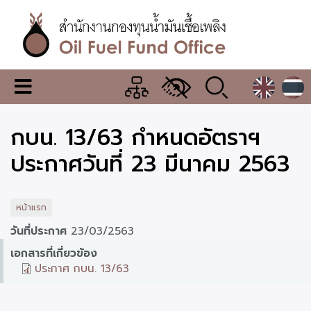
ข้าม
ไป
ยัง
เนื้อหา
หลัก
สำนักงาน
เมนู
กองทุน
เปลี่ยน
การ
น้ำมัน
กบน. 13/63 กำหนดอัตราฯ
แสดง
ผล
เชื้อ
ประกาศวันที่ 23 มีนาคม 2563
เพลิง
หน้าแรก
วันที่ประกาศ
23/03/2563
เอกสารที่เกี่ยวข้อง
ประกาศ กบน. 13/63