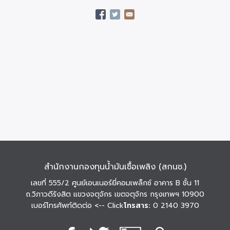
สำนักงานกองทุนน้ำมันเชื้อเพลิง (สกนช.)
เลขที่ 555/2 ศูนย์เอนเนอร์ยี่คอมเพล็กซ์ อาคาร B ชั้น 11
ถ.วิภาวดีรังสิต แขวงจตุจักร เขตจตุจักร กรุงเทพฯ 10900
เบอร์โทรศัพท์ติดต่อ
<-- Click
โทรสาร:
0 2140 3970