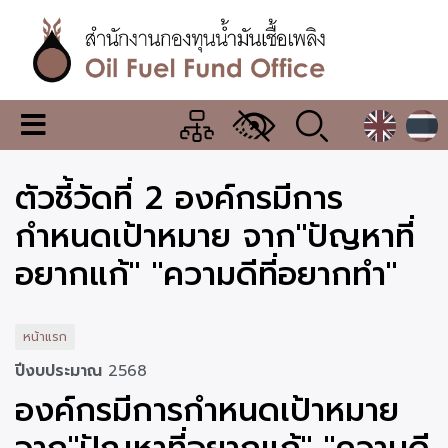
ข้าม
ไป
ยัง
เนื้อหา
หลัก
สำนักงาน
เมนู
กองทุน
เปลี่ยน
การ
น้ำมัน
ตัวชี้วัดที่ 2 องค์กรมีการ
แสดง
ผล
เชื้อ
กำหนดเป้าหมาย จาก"ปัญหาที่
เพลิง
อยากแก้" "ความดีที่อยากทำ"
หน้าแรก
ปีงบประมาณ
2568
องค์กรมีการกำหนดเป้าหมาย