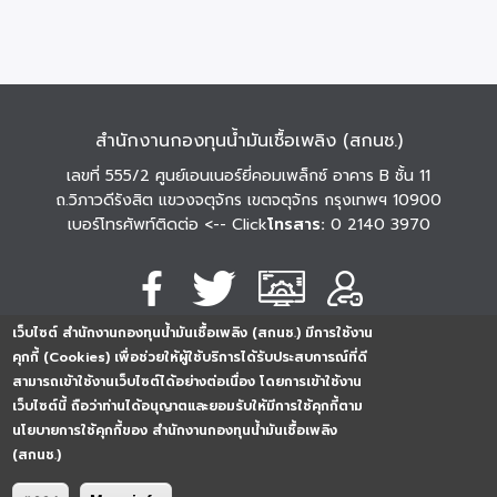
สำนักงานกองทุนน้ำมันเชื้อเพลิง (สกนช.)
เลขที่ 555/2 ศูนย์เอนเนอร์ยี่คอมเพล็กซ์ อาคาร B ชั้น 11
ถ.วิภาวดีรังสิต แขวงจตุจักร เขตจตุจักร กรุงเทพฯ 10900
เบอร์โทรศัพท์ติดต่อ
<-- Click
โทรสาร:
0 2140 3970
เว็บไซต์ สำนักงานกองทุนน้ำมันเชื้อเพลิง (สกนช.) มีการใช้งาน
นโยบายการคุ้มครอง
นโยบายการรักษาความ
นโยบาย
คุกกี้ (Cookies) เพื่อช่วยให้ผู้ใช้บริการได้รับประสบการณ์ที่ดี
ข้อมูลส่วนบุคคล
มั่นคงปลอดภัย
เว็บไซต์
สามารถเข้าใช้งานเว็บไซต์ได้อย่างต่อเนื่อง โดยการเข้าใช้งาน
254296
0
2
5
4
2
9
6
Analytics
เว็บไซต์นี้ ถือว่าท่านได้อนุญาตและยอมรับให้มีการใช้คุกกี้ตาม
ครั้ง
นโยบายการใช้คุกกี้ของ สำนักงานกองทุนน้ำมันเชื้อเพลิง
(สกนช.)