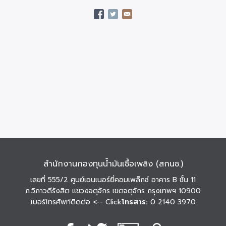
สำนักงานกองทุนน้ำมันเชื้อเพลิง (สกนช.)
เลขที่ 555/2 ศูนย์เอนเนอร์ยี่คอมเพล็กซ์ อาคาร B ชั้น 11
ถ.วิภาวดีรังสิต แขวงจตุจักร เขตจตุจักร กรุงเทพฯ 10900
เบอร์โทรศัพท์ติดต่อ
<-- Click
โทรสาร:
0 2140 3970