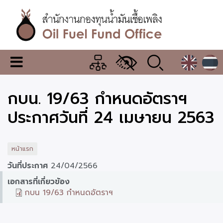
ข้าม
ไป
ยัง
เนื้อหา
หลัก
สำนักงาน
เมนู
กองทุน
เปลี่ยน
การ
น้ำมัน
กบน. 19/63 กำหนดอัตราฯ
แสดง
ผล
เชื้อ
ประกาศวันที่ 24 เมษายน 2563
เพลิง
หน้าแรก
วันที่ประกาศ
24/04/2566
เอกสารที่เกี่ยวข้อง
กบน 19/63 กำหนดอัตราฯ