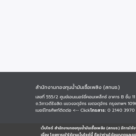
สำนักงานกองทุนน้ำมันเชื้อเพลิง (สกนช.)
เลขที่ 555/2 ศูนย์เอนเนอร์ยี่คอมเพล็กซ์ อาคาร B ชั้น 11
ถ.วิภาวดีรังสิต แขวงจตุจักร เขตจตุจักร กรุงเทพฯ 10
เบอร์โทรศัพท์ติดต่อ
<-- Click
โทรสาร:
0 2140 3970
เว็บไซต์ สำนักงานกองทุนน้ำมันเชื้อเพลิง (สกนช.) มีการใช้งา
เนื่อง โดยการเข้าใช้งานเว็บไซต์นี้ ถือว่าท่านได้อนุญาตและ