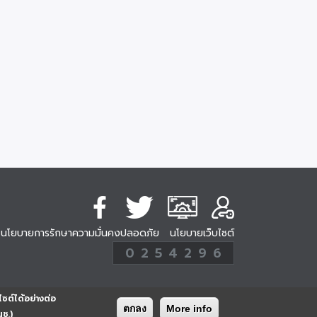
นโยบายการรักษาความมั่นคงปลอดภัย
นโยบายเว็บไซต์
254296
0
2
5
4
2
9
6
Analytic
ครั้ง
ไซต์ได้อย่างต่อ
ตกลง
More info
นช.)