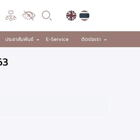
เมนู
เปลี่ยน
การ
แสดง
ประชาสัมพันธ์
E-Service
ติดต่อเรา
+
+
+
ผล
63