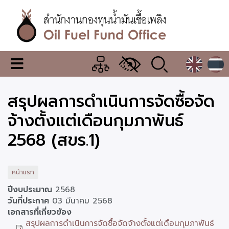
ข้าม
ไป
ยัง
เนื้อหา
หลัก
สำนักงาน
เมนู
กองทุน
เปลี่ยน
การ
น้ำมัน
สรุปผลการดำเนินการจัดซื้อจัด
แสดง
ผล
เชื้อ
จ้างตั้งแต่เดือนกุมภาพันธ์
เพลิง
2568 (สขร.1)
หน้าแรก
ปีงบประมาณ
2568
วันที่ประกาศ
03 มีนาคม 2568
เอกสารที่เกี่ยวข้อง
สรุปผลการดำเนินการจัดซื้อจัดจ้างตั้งแต่เดือนกุมภาพันธ์