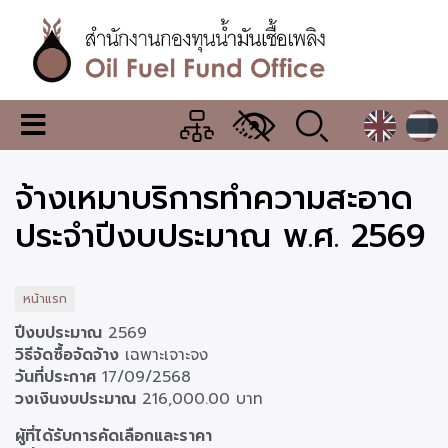
ข้าม
ไป
ยัง
เนื้อหา
หลัก
สำนักงาน
เมนู
กองทุน
เปลี่ยน
การ
น้ำมัน
จ้างเหมาบริการทำความสะอาด
แสดง
ผล
เชื้อ
ประจำปีงบประมาณ พ.ศ. 2569
เพลิง
หน้าแรก
ปีงบประมาณ
2569
วิธีจัดซื้อจัดจ้าง
เฉพาะเจาะจง
วันที่ประกาศ
17/09/2568
วงเงินงบประมาณ
216,000.00 บาท
ผู้
ผู้ที่ได้รับการคัดเลือกและราคา