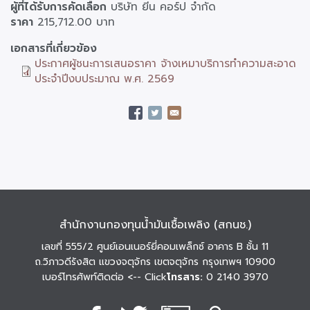
ที่
ผู้ที่ได้รับการคัดเลือก
บริษัท ยีน คอร์ป จำกัด
ได้
ราคา
215,712.00 บาท
รับ
เอกสารที่เกี่ยวข้อง
การ
ประกาศผู้ชนะการเสนอราคา จ้างเหมาบริการทำความสะอาด
คัด
ประจำปีงบประมาณ พ.ศ. 2569
เลือก
และ
ราคา
สำนักงานกองทุนน้ำมันเชื้อเพลิง (สกนช.)
เลขที่ 555/2 ศูนย์เอนเนอร์ยี่คอมเพล็กซ์ อาคาร B ชั้น 11
ถ.วิภาวดีรังสิต แขวงจตุจักร เขตจตุจักร กรุงเทพฯ 10900
เบอร์โทรศัพท์ติดต่อ
<-- Click
โทรสาร:
0 2140 3970