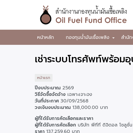
ข้าม
ไป
ยัง
เนื้อหา
หลัก
สำนักงาน
หน้าหลัก
กองทุนน้ำมันเชื้อเพลิง
สำนัก
+
กองทุน
น้ำมัน
เช่าระบบโทรศัพท์พร้อม
เชื้อ
เพลิง
หน้าแรก
ปีงบประมาณ
2569
วิธีจัดซื้อจัดจ้าง
เฉพาะเจาะจง
วันที่ประกาศ
30/09/2568
วงเงินงบประมาณ
138,000.00 บาท
ผู้
ผู้ที่ได้รับการคัดเลือกและราคา
ที่
ผู้ที่ได้รับการคัดเลือก
บริษัท พีทีที ดิจิตอล โซลูชั่
ได้
ราคา
137,259.60 บาท