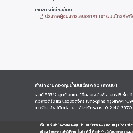
รับ
เอกสารที่เกี่ยวข้อง
การ
ประกาศผู้ชนะการเสนอราคา เช่าระบบโทรศัพท์
คัด
เลือก
และ
ราคา
สำนักงานกองทุนน้ำมันเชื้อเพลิง (สกนช.)
เลขที่ 555/2 ศูนย์เอนเนอร์ยี่คอมเพล็กซ์ อาคาร B ชั้น 11
ถ.วิภาวดีรังสิต แขวงจตุจักร เขตจตุจักร กรุงเทพฯ 10
เบอร์โทรศัพท์ติดต่อ
<-- Click
โทรสาร:
0 2140 3970
เว็บไซต์ สำนักงานกองทุนน้ำมันเชื้อเพลิง (สกนช.) มีการใช้งา
เนื่อง โดยการเข้าใช้งานเว็บไซต์นี้ ถือว่าท่านได้อนุญาตและ