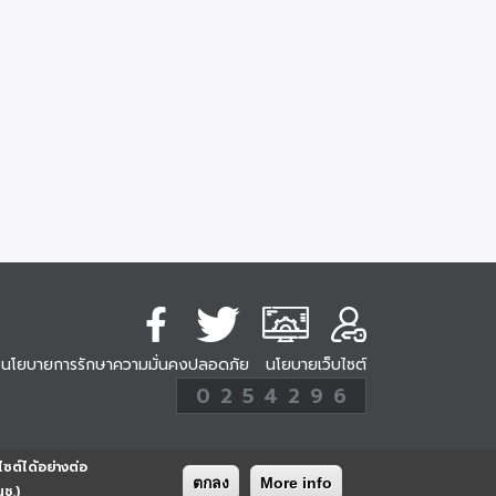
นโยบายการรักษาความมั่นคงปลอดภัย
นโยบายเว็บไซต์
254296
0
2
5
4
2
9
6
Analytic
ครั้ง
ไซต์ได้อย่างต่อ
ตกลง
More info
นช.)