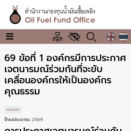
ข้าม
ไป
ยัง
เนื้อหา
หลัก
สำนักงาน
เมนู
กองทุน
เปลี่ยน
การ
น้ำมัน
69 ข้อที่ 1 องค์กรมีการประกาศ
แสดง
ผล
เชื้อ
เจตนารมณ์ร่วมกันที่จะขับ
เพลิง
เคลื่อนองค์กรให้เป็นองค์กร
คุณธรรม
หน้าแรก
ปีงบประมาณ
2569