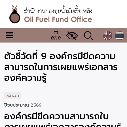
ข้าม
ไป
ยัง
เนื้อหา
หลัก
สำนักงาน
เมนู
กองทุน
เปลี่ยน
การ
น้ำมัน
ตัวชี้วัดที่ 9 องค์กรมีขีดความ
แสดง
ผล
เชื้อ
สามารถในการเผยแพร่เอกสาร
เพลิง
องค์ความรู้
หน้าแรก
ปีงบประมาณ
2569
องค์กรมีขีดความสามารถใน