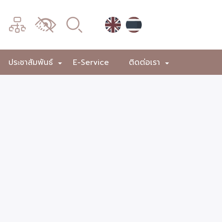
เมนู
เปลี่ยน
การ
แสดง
ประชาสัมพันธ์
E-Service
ติดต่อเรา
+
+
+
ผล