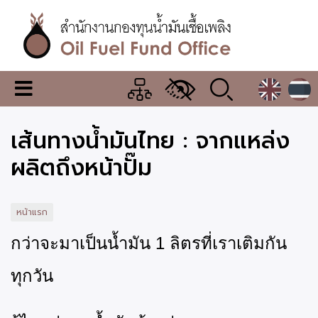
ข้าม
ไป
ยัง
เนื้อหา
หลัก
สำนักงาน
เมนู
กองทุน
เปลี่ยน
การ
น้ำมัน
เส้นทางน้ำมันไทย : จากแหล่ง
แสดง
ผล
เชื้อ
ผลิตถึงหน้าปั๊ม
เพลิง
หน้าแรก
กว่าจะมาเป็นน้ำมัน
1 ลิตรที่เราเติมกัน
ทุกวัน