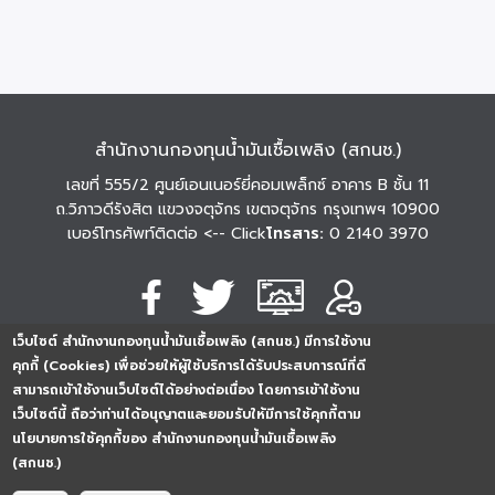
สำนักงานกองทุนน้ำมันเชื้อเพลิง (สกนช.)
เลขที่ 555/2 ศูนย์เอนเนอร์ยี่คอมเพล็กซ์ อาคาร B ชั้น 11
ถ.วิภาวดีรังสิต แขวงจตุจักร เขตจตุจักร กรุงเทพฯ 10900
เบอร์โทรศัพท์ติดต่อ
<-- Click
โทรสาร:
0 2140 3970
เว็บไซต์ สำนักงานกองทุนน้ำมันเชื้อเพลิง (สกนช.) มีการใช้งาน
นโยบายการคุ้มครอง
นโยบายการรักษาความ
นโยบาย
คุกกี้ (Cookies) เพื่อช่วยให้ผู้ใช้บริการได้รับประสบการณ์ที่ดี
ข้อมูลส่วนบุคคล
มั่นคงปลอดภัย
เว็บไซต์
สามารถเข้าใช้งานเว็บไซต์ได้อย่างต่อเนื่อง โดยการเข้าใช้งาน
254296
0
2
5
4
2
9
6
Analytics
เว็บไซต์นี้ ถือว่าท่านได้อนุญาตและยอมรับให้มีการใช้คุกกี้ตาม
ครั้ง
นโยบายการใช้คุกกี้ของ สำนักงานกองทุนน้ำมันเชื้อเพลิง
(สกนช.)