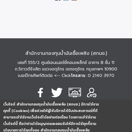
สำนักงานกองทุนน้ำมันเชื้อเพลิง (สกนช.)
เลขที่ 555/2 ศูนย์เอนเนอร์ยี่คอมเพล็กซ์ อาคาร B ชั้น 11
ถ.วิภาวดีรังสิต แขวงจตุจักร เขตจตุจักร กรุงเทพฯ 10900
เบอร์โทรศัพท์ติดต่อ
<-- Click
โทรสาร:
0 2140 3970
เว็บไซต์ สำนักงานกองทุนน้ำมันเชื้อเพลิง (สกนช.) มีการใช้งาน
นโยบายการคุ้มครอง
นโยบายการรักษาความ
นโยบาย
คุกกี้ (Cookies) เพื่อช่วยให้ผู้ใช้บริการได้รับประสบการณ์ที่ดี
ข้อมูลส่วนบุคคล
มั่นคงปลอดภัย
เว็บไซต์
สามารถเข้าใช้งานเว็บไซต์ได้อย่างต่อเนื่อง โดยการเข้าใช้งาน
254296
0
2
5
4
2
9
6
Analytics
เว็บไซต์นี้ ถือว่าท่านได้อนุญาตและยอมรับให้มีการใช้คุกกี้ตาม
ครั้ง
นโยบายการใช้คุกกี้ของ สำนักงานกองทุนน้ำมันเชื้อเพลิง