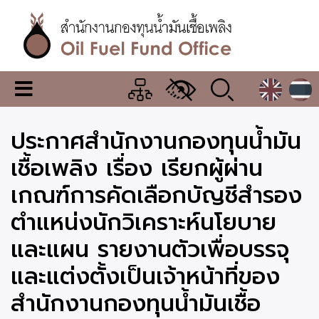
ข้าม
ไป
ยัง
เนื้อหา
หลัก
สำนักงาน
เมนู
กองทุน
เปลี่ยน
การ
น้ำมัน
ประกาศสำนักงานกองทุนน้ำมัน
แสดง
ผล
เชื้อ
เชื้อเพลิง เรื่อง เรียกผู้ผ่าน
เพลิง
เกณฑ์การคัดเลือกบัญชีสำรอง
ตำแหน่งนักวิเคราะห์นโยบาย
และแผน รายงานตัวเพื่อบรรจุ
และแต่งตั้งเป็นเจ้าหน้าที่ของ
สำนักงานกองทุนน้ำมันเชื้อ