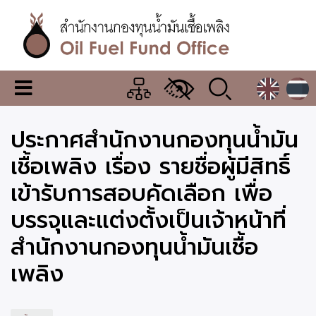
ข้าม
ไป
ยัง
เนื้อหา
หลัก
สำนักงาน
เมนู
กองทุน
เปลี่ยน
การ
น้ำมัน
ประกาศสำนักงานกองทุนน้ำมัน
แสดง
ผล
เชื้อ
เชื้อเพลิง เรื่อง รายชื่อผู้มีสิทธิ์
เพลิง
เข้ารับการสอบคัดเลือก เพื่อ
บรรจุและแต่งตั้งเป็นเจ้าหน้าที่
สำนักงานกองทุนน้ำมันเชื้อ
เพลิง