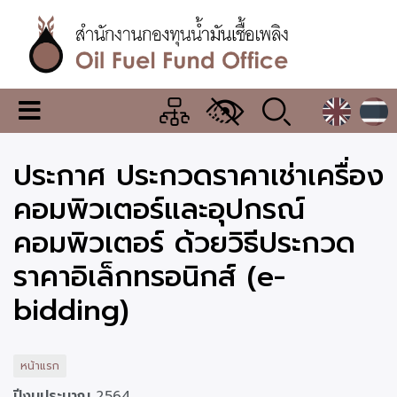
ข้าม
ไป
ยัง
เนื้อหา
หลัก
สำนักงาน
เมนู
กองทุน
เปลี่ยน
การ
น้ำมัน
ประกาศ ประกวดราคาเช่าเครื่อง
แสดง
ผล
เชื้อ
คอมพิวเตอร์และอุปกรณ์
เพลิง
คอมพิวเตอร์ ด้วยวิธีประกวด
ราคาอิเล็กทรอนิกส์ (e-
bidding)
หน้าแรก
ปีงบประมาณ
2564